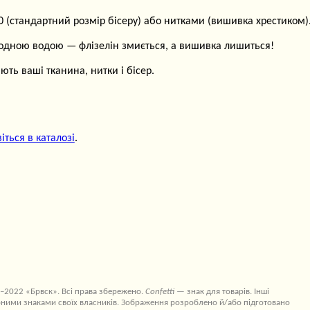
(стандартний розмір бісеру) або нитками (вишивка хрестиком)
лодною водою — флізелін змиється, а вишивка лишиться!
ть ваші тканина, нитки і бісер.
іться в каталозі
.
–2022 «Брвск». Всі права збережено.
Confetti
— знак для товарів. Інші
ними знаками своїх власників. Зображення розроблено й/або підготовано