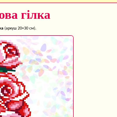
ова гілка
ка
(аркуш 20×30 см).