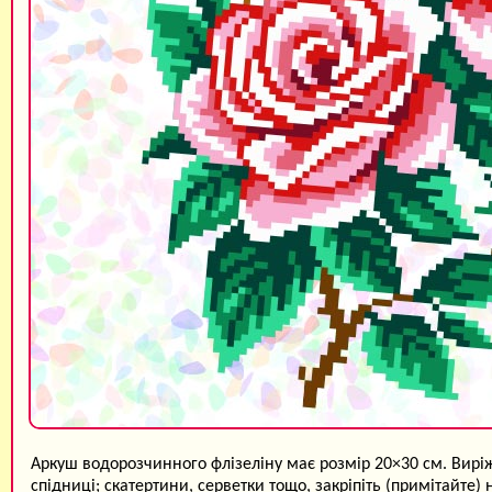
Аркуш водорозчинного флізеліну має розмір 20×30 см. Виріж
спідниці; скатертини, серветки тощо, закріпіть (примітайте