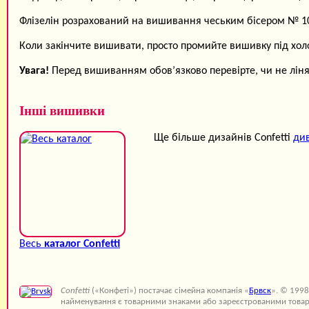
Флізелін розрахований на вишивання чеським бісером № 10 
Коли закінчите вишивати, просто промийте вишивку під хо
Увага!
Перед вишиванням обов’язково перевірте, чи не ліняю
Інші вишивки
Ще більше дизайнів Confetti
див
Весь
каталог Confetti
Confetti
(«Конфеті») постачає сімейна компанія «
Брвск
». © 1998
найменування є товарними знаками або зареєстрованими товар