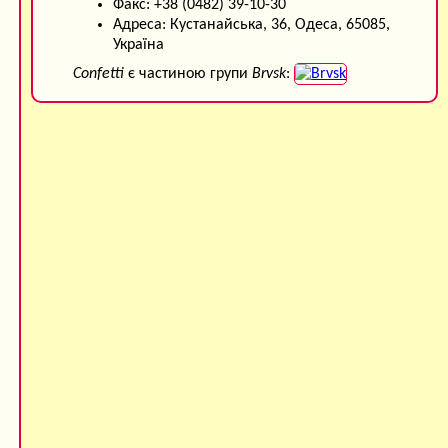
Факс: +38 (0482) 39-10-30
Адреса: Кустанайська, 36, Одеса, 65085,
Україна
Confetti
є частиною групи
Brvsk
: