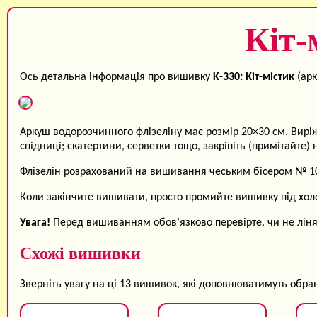
Кіт-
Ось детальна інформація про вишивку
K-330: Кіт-містик
(арк
Аркуш водорозчинного флізеліну має розмір 20×30 см. Виріж
спідниці; скатертини, серветки тощо, закріпіть (примітайте
Флізелін розрахований на вишивання чеським бісером № 10 
Коли закінчите вишивати, просто промийте вишивку під хо
Увага!
Перед вишиванням обов’язково перевірте, чи не ліняю
Схожі вишивки
Зверніть увагу на ці 13 вишивок, які доповнюватимуть обра