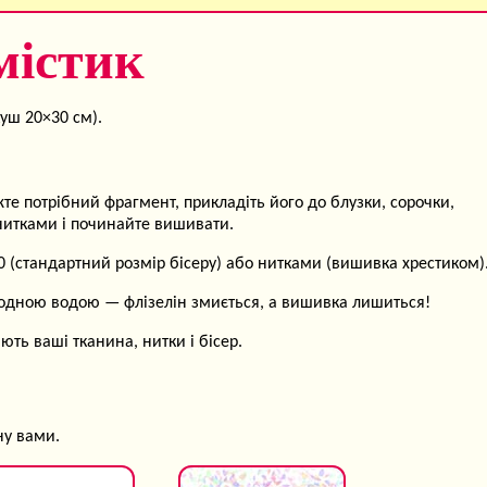
містик
уш 20×30 см).
те потрібний фрагмент, прикладіть його до блузки, сорочки,
) нитками і починайте вишивати.
(стандартний розмір бісеру) або нитками (вишивка хрестиком)
лодною водою — флізелін змиється, а вишивка лишиться!
ть ваші тканина, нитки і бісер.
ну вами.