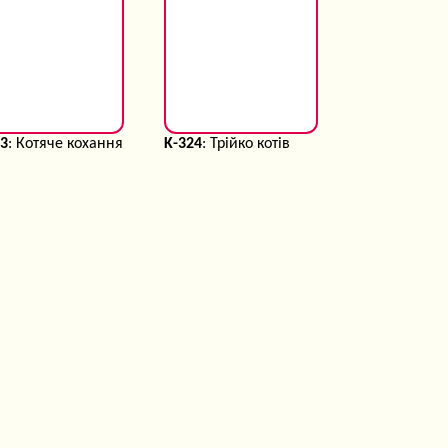
23
: Котяче кохання
K-324
: Трійко котів