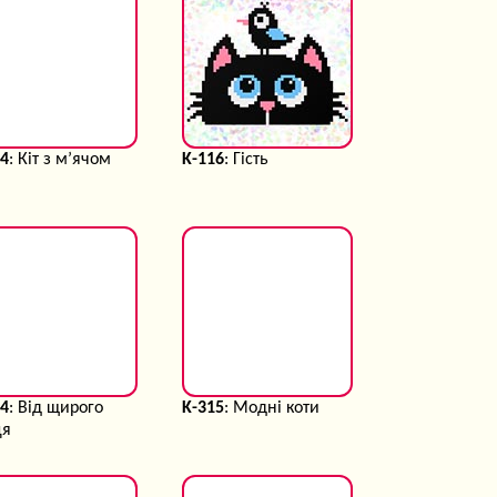
14
: Кіт з м’ячом
K-116
: Гість
14
: Від щирого
K-315
: Модні коти
ця