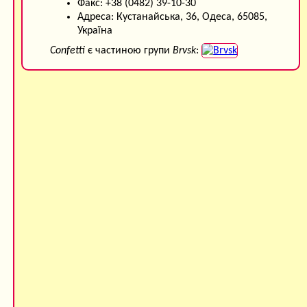
Факс: +38 (0482) 39-10-30
Адреса: Кустанайська, 36, Одеса, 65085,
Україна
Confetti
є частиною групи
Brvsk
: