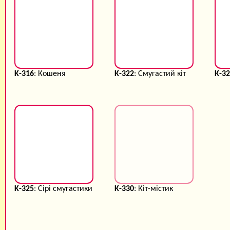
K-316
: Кошеня
K-322
: Смугастий кіт
K-3
K-325
: Сірі смугастики
K-330
: Кіт-містик