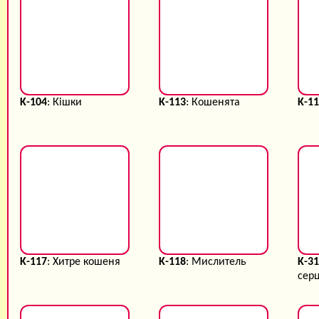
K-104
: Кішки
K-113
: Кошенята
K-1
K-117
: Хитре кошеня
K-118
: Мислитель
K-3
сер