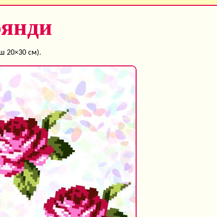
оянди
ш 20×30 см).