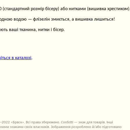
(стандартний розмір бісеру) або нитками (вишивка хрестиком)
лодною водою — флізелін змиється, а вишивка лишиться!
ть ваші тканина, нитки і бісер.
іться в каталозі
.
–2022 «Брвск». Всі права збережено.
Confetti
— знак для товарів. Інші
ними знаками своїх власників. Зображення розроблено й/або підготовано