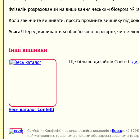
Флізелін розрахований на вишивання чеським бісером № 10 
Коли закінчите вишивати, просто промийте вишивку під хо
Увага!
Перед вишиванням обов’язково перевірте, чи не ліняю
Інші вишивки
Ще більше дизайнів Confetti
див
Весь
каталог Confetti
Confetti
(«Конфеті») постачає сімейна компанія «
Брвск
». © 1998
найменування є товарними знаками або зареєстрованими товар