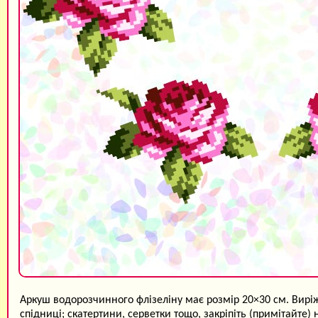
Аркуш водорозчинного флізеліну має розмір 20×30 см. Виріж
спідниці; скатертини, серветки тощо, закріпіть (примітайте