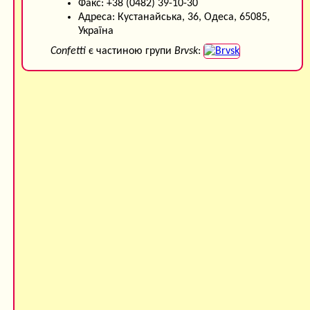
Факс: +38 (0482) 39-10-30
Адреса: Кустанайська, 36, Одеса, 65085,
Україна
Confetti
є частиною групи
Brvsk
: