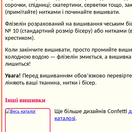
сорочки, спідниці; скатертини, серветки тощо, зак
(примітайте) нитками і починайте вишивати.
Флізелін розрахований на вишивання чеським б
№ 10 (стандартний розмір бісеру) або нитками 
хрестиком).
Коли закінчите вишивати, просто промийте виши
холодною водою — флізелін змиється, а вишивка
лишиться!
Увага!
Перед вишиванням обов’язково перевірте,
ліняють ваші тканина, нитки і бісер.
Інші вишивки
Ще більше дизайнів Confetti
д
каталозі
.