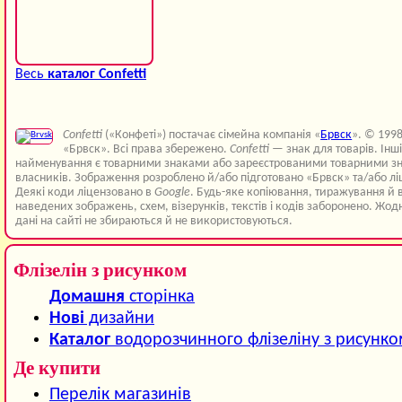
Весь
каталог Confetti
Confetti
(«Конфеті») постачає сімейна компанія «
Брвск
». © 199
«Брвск». Всі права збережено.
Confetti
— знак для товарів. Інш
найменування є товарними знаками або зареєстрованими товарними зн
власників. Зображення розроблено й/або підготовано «Брвск» та/або лі
Деякі коди ліцензовано в
Google
. Будь-яке копіювання, тиражування й 
наведених зображень, схем, візерунків, текстів і кодів заборонено. Жод
дані на сайті не збираються й не використовуються.
Флізелін з рисунком
Домашня
сторінка
Нові
дизайни
Каталог
водорозчинного флізеліну з рисунк
Де купити
Перелік магазинів