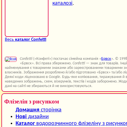
каталозі
.
Весь
каталог Confetti
Confetti
(«Конфеті») постачає сімейна компанія «
Брвск
». © 199
«Брвск». Всі права збережено.
Confetti
— знак для товарів. Інш
найменування є товарними знаками або зареєстрованими товарними зн
власників. Зображення розроблено й/або підготовано «Брвск» та/або лі
Деякі коди ліцензовано в
Google
. Будь-яке копіювання, тиражування й 
наведених зображень, схем, візерунків, текстів і кодів заборонено. Жод
дані на сайті не збираються й не використовуються.
Флізелін з рисунком
Домашня
сторінка
Нові
дизайни
Каталог
водорозчинного флізеліну з рисунк