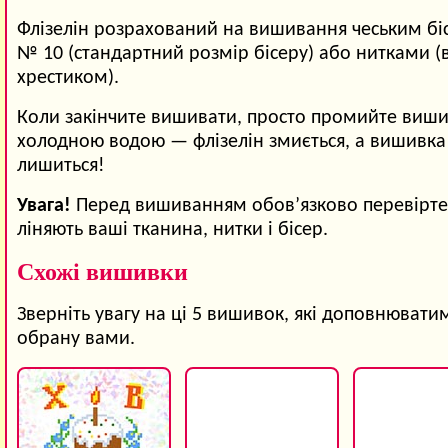
Флізелін розрахований на вишивання чеським б
№ 10 (стандартний розмір бісеру) або нитками 
хрестиком).
Коли закінчите вишивати, просто промийте виши
холодною водою — флізелін змиється, а вишивка
лишиться!
Увага!
Перед вишиванням обов’язково перевірте,
ліняють ваші тканина, нитки і бісер.
Схожі вишивки
Зверніть увагу на ці 5 вишивок, які доповнювати
обрану вами.