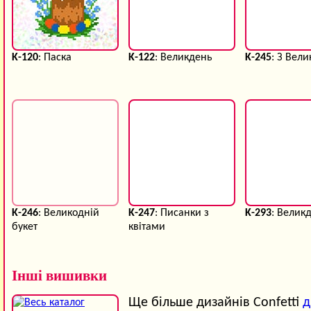
K-120
: Паска
K-122
: Великдень
K-245
: З Вел
K-246
: Великодній
K-247
: Писанки з
K-293
: Велик
букет
квітами
Інші вишивки
Ще більше дизайнів Confetti
д