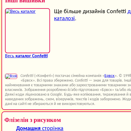
Інші вишивки
Ще більше дизайнів Confetti
д
каталозі
.
Весь
каталог Confetti
Confetti
(«Конфеті») постачає сімейна компанія «
Брвск
». © 199
«Брвск». Всі права збережено.
Confetti
— знак для товарів. Інш
найменування є товарними знаками або зареєстрованими товарними зн
власників. Зображення розроблено й/або підготовано «Брвск» та/або лі
Деякі коди ліцензовано в
Google
. Будь-яке копіювання, тиражування й 
наведених зображень, схем, візерунків, текстів і кодів заборонено. Жод
дані на сайті не збираються й не використовуються.
Флізелін з рисунком
Домашня
сторінка