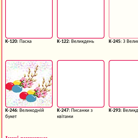
K-120
: Паска
K-122
: Великдень
K-245
: З Вел
K-246
: Великодній
K-247
: Писанки з
K-293
: Велик
букет
квітами