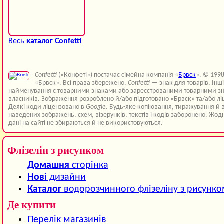
Весь
каталог Confetti
Confetti
(«Конфеті») постачає сімейна компанія «
Брвск
». © 199
«Брвск». Всі права збережено.
Confetti
— знак для товарів. Інш
найменування є товарними знаками або зареєстрованими товарними зн
власників. Зображення розроблено й/або підготовано «Брвск» та/або лі
Деякі коди ліцензовано в
Google
. Будь-яке копіювання, тиражування й 
наведених зображень, схем, візерунків, текстів і кодів заборонено. Жод
дані на сайті не збираються й не використовуються.
Флізелін з рисунком
Домашня
сторінка
Нові
дизайни
Каталог
водорозчинного флізеліну з рисунк
Де купити
Перелік магазинів