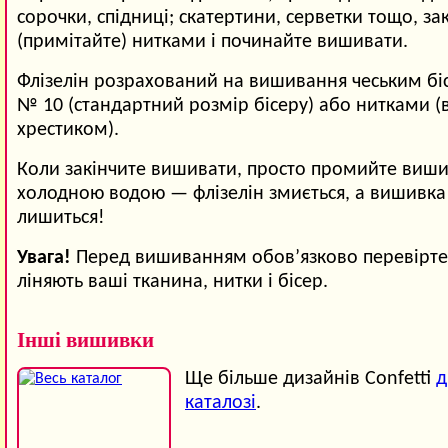
сорочки, спідниці; скатертини, серветки тощо, зак
(примітайте) нитками і починайте вишивати.
Флізелін розрахований на вишивання чеським б
№ 10 (стандартний розмір бісеру) або нитками 
хрестиком).
Коли закінчите вишивати, просто промийте виши
холодною водою — флізелін змиється, а вишивка
лишиться!
Увага!
Перед вишиванням обов’язково перевірте,
ліняють ваші тканина, нитки і бісер.
Інші вишивки
Ще більше дизайнів Confetti
д
каталозі
.