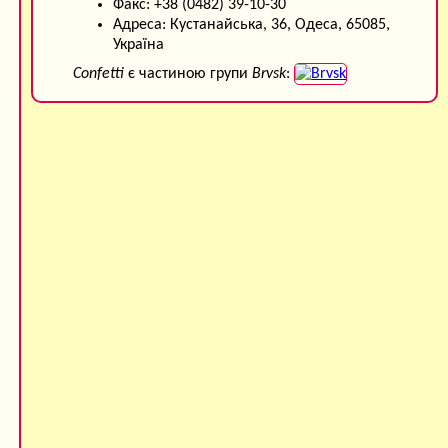
Факс: +38 (0482) 39-10-30
Адреса: Кустанайська, 36, Одеса, 65085,
Україна
Confetti
є частиною групи
Brvsk
: