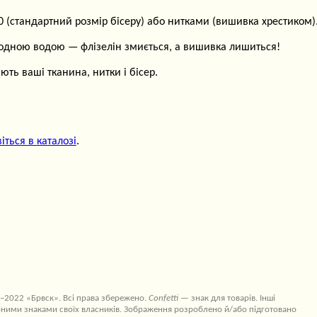
(стандартний розмір бісеру) або нитками (вишивка хрестиком)
лодною водою — флізелін змиється, а вишивка лишиться!
ть ваші тканина, нитки і бісер.
іться в каталозі
.
–2022 «Брвск». Всі права збережено.
Confetti
— знак для товарів. Інші
ними знаками своїх власників. Зображення розроблено й/або підготовано