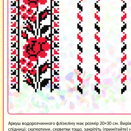
Аркуш водорозчинного флізеліну має розмір 20×30 см. Виріж
спідниці; скатертини, серветки тощо, закріпіть (примітайте