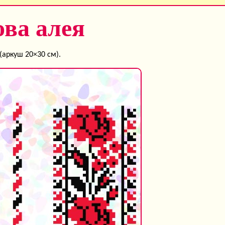
ова алея
(аркуш 20×30 см).