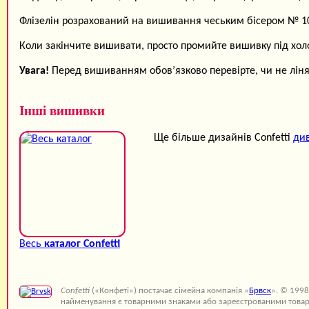
Флізелін розрахований на вишивання чеським бісером № 10 
Коли закінчите вишивати, просто промийте вишивку під хо
Увага!
Перед вишиванням обов’язково перевірте, чи не ліняю
Інші вишивки
Ще більше дизайнів Confetti
див
Весь
каталог Confetti
Confetti
(«Конфеті») постачає сімейна компанія «
Брвск
». © 1998
найменування є товарними знаками або зареєстрованими товар