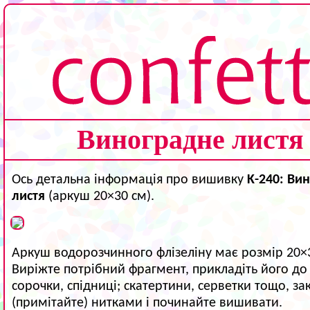
Виноградне листя
Ось детальна інформація про вишивку
K-240: Ви
листя
(аркуш 20×30 см).
Аркуш водорозчинного флізеліну має розмір 20×
Виріжте потрібний фрагмент, прикладіть його до 
сорочки, спідниці; скатертини, серветки тощо, зак
(примітайте) нитками і починайте вишивати.