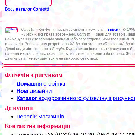
Весь
каталог Confetti
Confetti
(«Конфеті») постачає сімейна компанія «
Брвск
». © 199
«Брвск». Всі права збережено.
Confetti
— знак для товарів. Інш
найменування є товарними знаками або зареєстрованими товарними зн
власників. Зображення розроблено й/або підготовано «Брвск» та/або лі
Деякі коди ліцензовано в
Google
. Будь-яке копіювання, тиражування й 
наведених зображень, схем, візерунків, текстів і кодів заборонено. Жод
дані на сайті не збираються й не використовуються.
Флізелін з рисунком
Домашня
сторінка
Нові
дизайни
Каталог
водорозчинного флізеліну з рисунк
Де купити
Перелік магазинів
Контактна інформація