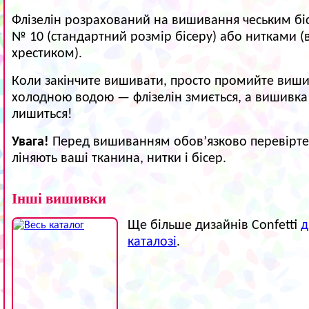
Флізелін розрахований на вишивання чеським б
№ 10 (стандартний розмір бісеру) або нитками 
хрестиком).
Коли закінчите вишивати, просто промийте виши
холодною водою — флізелін змиється, а вишивка
лишиться!
Увага!
Перед вишиванням обов’язково перевірте,
ліняють ваші тканина, нитки і бісер.
Інші вишивки
Ще більше дизайнів Confetti
д
каталозі
.