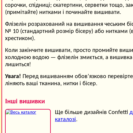
сорочки, спідниці; скатертини, серветки тощо, зак
(примітайте) нитками і починайте вишивати.
Флізелін розрахований на вишивання чеським б
№ 10 (стандартний розмір бісеру) або нитками 
хрестиком).
Коли закінчите вишивати, просто промийте виши
холодною водою — флізелін змиється, а вишивка
лишиться!
Увага!
Перед вишиванням обов’язково перевірте,
ліняють ваші тканина, нитки і бісер.
Інші вишивки
Ще більше дизайнів Confetti
д
каталозі
.