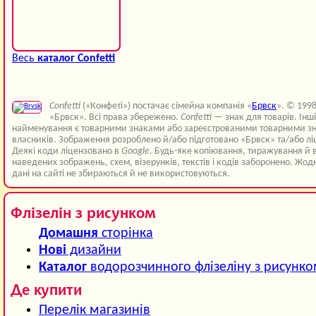
Весь
каталог Confetti
Confetti
(«Конфеті») постачає сімейна компанія «
Брвск
». © 199
«Брвск». Всі права збережено.
Confetti
— знак для товарів. Інш
найменування є товарними знаками або зареєстрованими товарними зн
власників. Зображення розроблено й/або підготовано «Брвск» та/або лі
Деякі коди ліцензовано в
Google
. Будь-яке копіювання, тиражування й 
наведених зображень, схем, візерунків, текстів і кодів заборонено. Жод
дані на сайті не збираються й не використовуються.
Флізелін з рисунком
Домашня
сторінка
Нові
дизайни
Каталог
водорозчинного флізеліну з рисунк
Де купити
Перелік магазинів