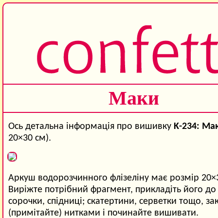
Маки
Ось детальна інформація про вишивку
K-234: Ма
20×30 см).
Аркуш водорозчинного флізеліну має розмір 20×
Виріжте потрібний фрагмент, прикладіть його до 
сорочки, спідниці; скатертини, серветки тощо, зак
(примітайте) нитками і починайте вишивати.