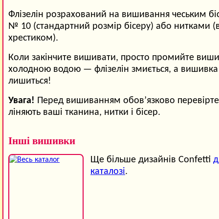
Флізелін розрахований на вишивання чеським б
№ 10 (стандартний розмір бісеру) або нитками 
хрестиком).
Коли закінчите вишивати, просто промийте виши
холодною водою — флізелін змиється, а вишивка
лишиться!
Увага!
Перед вишиванням обов’язково перевірте,
ліняють ваші тканина, нитки і бісер.
Інші вишивки
Ще більше дизайнів Confetti
д
каталозі
.