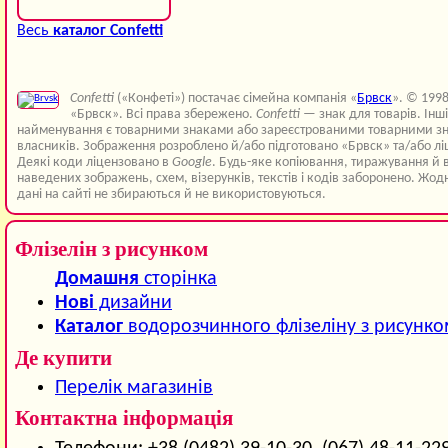
Весь
каталог Confetti
Confetti
(«Конфеті») постачає сімейна компанія «
Брвск
». © 199
«Брвск». Всі права збережено.
Confetti
— знак для товарів. Інш
найменування є товарними знаками або зареєстрованими товарними зн
власників. Зображення розроблено й/або підготовано «Брвск» та/або лі
Деякі коди ліцензовано в
Google
. Будь-яке копіювання, тиражування й 
наведених зображень, схем, візерунків, текстів і кодів заборонено. Жод
дані на сайті не збираються й не використовуються.
Флізелін з рисунком
Домашня
сторінка
Нові
дизайни
Каталог
водорозчинного флізеліну з рисунк
Де купити
Перелік магазинів
Контактна інформація