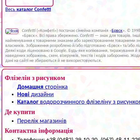
Весь
каталог Confetti
Confetti
(«Конфеті») постачає сімейна компанія «
Брвск
». © 199
«Брвск». Всі права збережено.
Confetti
— знак для товарів. Інш
найменування є товарними знаками або зареєстрованими товарними зн
власників. Зображення розроблено й/або підготовано «Брвск» та/або лі
Деякі коди ліцензовано в
Google
. Будь-яке копіювання, тиражування й 
наведених зображень, схем, візерунків, текстів і кодів заборонено. Жод
дані на сайті не збираються й не використовуються.
Флізелін з рисунком
Домашня
сторінка
Нові
дизайни
Каталог
водорозчинного флізеліну з рисунк
Де купити
Перелік магазинів
Контактна інформація