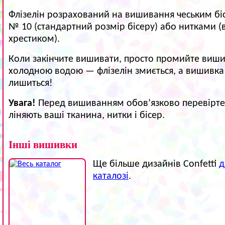
Флізелін розрахований на вишивання чеським б
№ 10 (стандартний розмір бісеру) або нитками 
хрестиком).
Коли закінчите вишивати, просто промийте виши
холодною водою — флізелін змиється, а вишивка
лишиться!
Увага!
Перед вишиванням обов’язково перевірте,
ліняють ваші тканина, нитки і бісер.
Інші вишивки
Ще більше дизайнів Confetti
д
каталозі
.