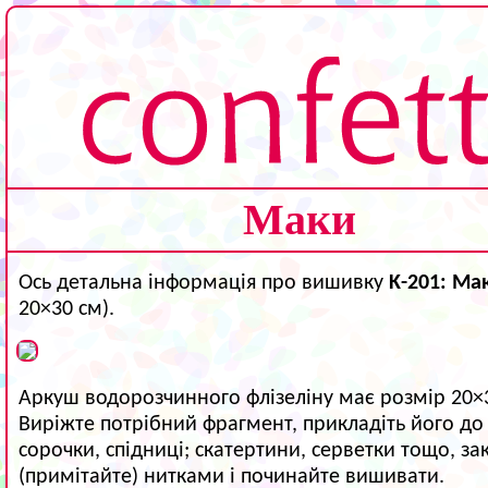
Маки
Ось детальна інформація про вишивку
K-201: Ма
20×30 см).
Аркуш водорозчинного флізеліну має розмір 20×
Виріжте потрібний фрагмент, прикладіть його до 
сорочки, спідниці; скатертини, серветки тощо, зак
(примітайте) нитками і починайте вишивати.