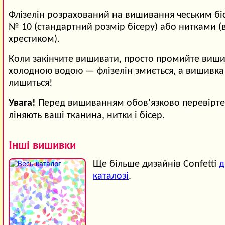
Флізелін розрахований на вишивання чеським б
№ 10 (стандартний розмір бісеру) або нитками 
хрестиком).
Коли закінчите вишивати, просто промийте виши
холодною водою — флізелін змиється, а вишивка
лишиться!
Увага!
Перед вишиванням обов’язково перевірте,
ліняють ваші тканина, нитки і бісер.
Інші вишивки
Ще більше дизайнів Confetti
д
каталозі
.