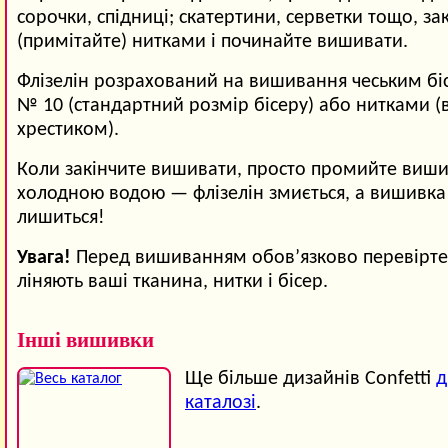
сорочки, спідниці; скатертини, серветки тощо, зак
(примітайте) нитками і починайте вишивати.
Флізелін розрахований на вишивання чеським б
№ 10 (стандартний розмір бісеру) або нитками 
хрестиком).
Коли закінчите вишивати, просто промийте виши
холодною водою — флізелін змиється, а вишивка
лишиться!
Увага!
Перед вишиванням обов’язково перевірте,
ліняють ваші тканина, нитки і бісер.
Інші вишивки
Ще більше дизайнів Confetti
д
каталозі
.