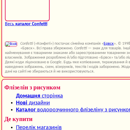
Весь
каталог Confetti
Confetti
(«Конфеті») постачає сімейна компанія «
Брвск
». © 199
«Брвск». Всі права збережено.
Confetti
— знак для товарів. Інш
найменування є товарними знаками або зареєстрованими товарними зн
власників. Зображення розроблено й/або підготовано «Брвск» та/або лі
Деякі коди ліцензовано в
Google
. Будь-яке копіювання, тиражування й 
наведених зображень, схем, візерунків, текстів і кодів заборонено. Жод
дані на сайті не збираються й не використовуються.
Флізелін з рисунком
Домашня
сторінка
Нові
дизайни
Каталог
водорозчинного флізеліну з рисунк
Де купити
Перелік магазинів