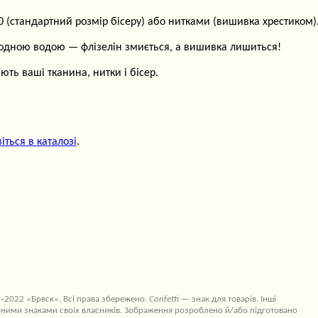
(стандартний розмір бісеру) або нитками (вишивка хрестиком)
лодною водою — флізелін змиється, а вишивка лишиться!
ть ваші тканина, нитки і бісер.
іться в каталозі
.
–2022 «Брвск». Всі права збережено.
Confetti
— знак для товарів. Інші
ними знаками своїх власників. Зображення розроблено й/або підготовано