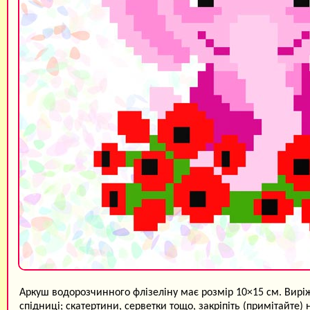
Аркуш водорозчинного флізеліну має розмір 10×15 см. Виріж
спідниці; скатертини, серветки тощо, закріпіть (примітайте