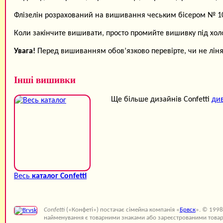
Флізелін розрахований на вишивання чеським бісером № 10 
Коли закінчите вишивати, просто промийте вишивку під хо
Увага!
Перед вишиванням обов’язково перевірте, чи не ліняю
Інші вишивки
Ще більше дизайнів Confetti
див
Весь
каталог Confetti
Confetti
(«Конфеті») постачає сімейна компанія «
Брвск
». © 1998
найменування є товарними знаками або зареєстрованими товар