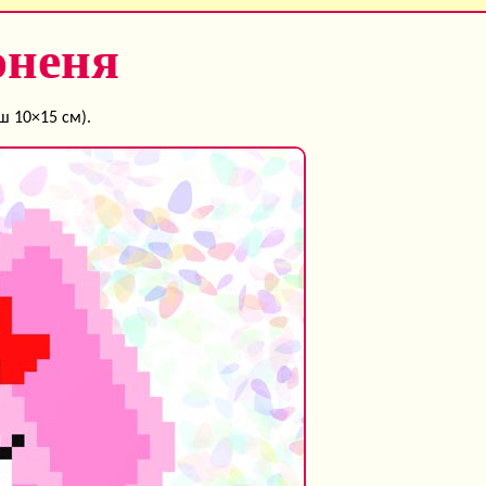
оненя
ш 10×15 см).