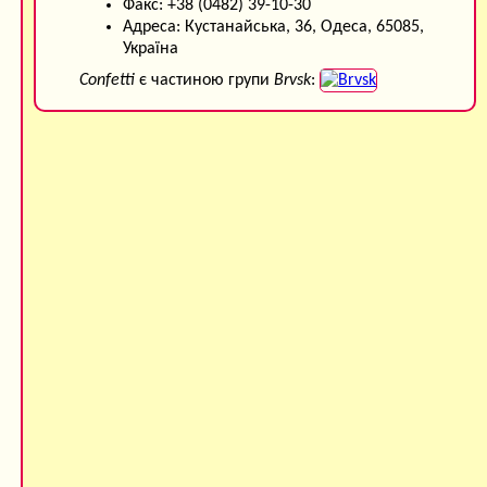
Факс: +38 (0482) 39-10-30
Адреса: Кустанайська, 36, Одеса, 65085,
Україна
Confetti
є частиною групи
Brvsk
: