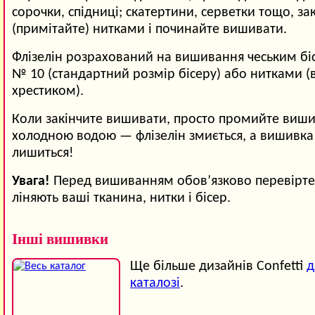
сорочки, спідниці; скатертини, серветки тощо, зак
(примітайте) нитками і починайте вишивати.
Флізелін розрахований на вишивання чеським б
№ 10 (стандартний розмір бісеру) або нитками 
хрестиком).
Коли закінчите вишивати, просто промийте виши
холодною водою — флізелін змиється, а вишивка
лишиться!
Увага!
Перед вишиванням обов’язково перевірте,
ліняють ваші тканина, нитки і бісер.
Інші вишивки
Ще більше дизайнів Confetti
д
каталозі
.