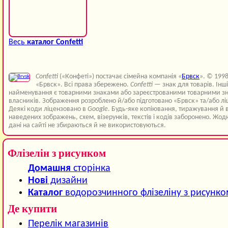
Весь
каталог Confetti
Confetti
(«Конфеті») постачає сімейна компанія «
Брвск
». © 199
«Брвск». Всі права збережено.
Confetti
— знак для товарів. Інш
найменування є товарними знаками або зареєстрованими товарними зн
власників. Зображення розроблено й/або підготовано «Брвск» та/або лі
Деякі коди ліцензовано в
Google
. Будь-яке копіювання, тиражування й 
наведених зображень, схем, візерунків, текстів і кодів заборонено. Жод
дані на сайті не збираються й не використовуються.
Флізелін з рисунком
Домашня
сторінка
Нові
дизайни
Каталог
водорозчинного флізеліну з рисунк
Де купити
Перелік магазинів