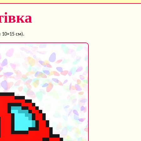
тівка
 10×15 см).