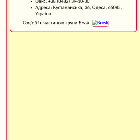
Факс: +38 (0482) 39-10-30
Адреса: Кустанайська, 36, Одеса, 65085,
Україна
Confetti
є частиною групи
Brvsk
: