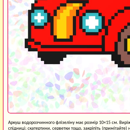
Аркуш водорозчинного флізеліну має розмір 10×15 см. Виріж
спідниці; скатертини, серветки тощо, закріпіть (примітайте