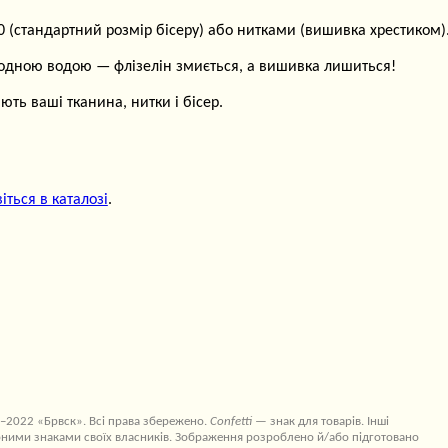
(стандартний розмір бісеру) або нитками (вишивка хрестиком)
лодною водою — флізелін змиється, а вишивка лишиться!
ть ваші тканина, нитки і бісер.
іться в каталозі
.
–2022 «Брвск». Всі права збережено.
Confetti
— знак для товарів. Інші
ними знаками своїх власників. Зображення розроблено й/або підготовано