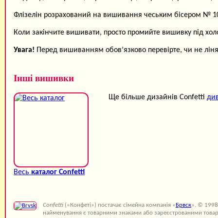
Флізелін розрахований на вишивання чеським бісером № 10 
Коли закінчите вишивати, просто промийте вишивку під хо
Увага!
Перед вишиванням обов’язково перевірте, чи не ліняю
Інші вишивки
Ще більше дизайнів Confetti
див
Весь
каталог Confetti
Confetti
(«Конфеті») постачає сімейна компанія «
Брвск
». © 1998
найменування є товарними знаками або зареєстрованими товар