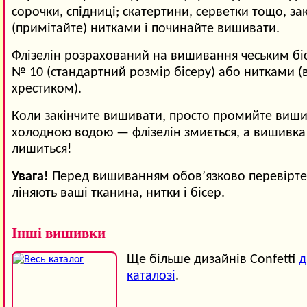
сорочки, спідниці; скатертини, серветки тощо, зак
(примітайте) нитками і починайте вишивати.
Флізелін розрахований на вишивання чеським б
№ 10 (стандартний розмір бісеру) або нитками 
хрестиком).
Коли закінчите вишивати, просто промийте виши
холодною водою — флізелін змиється, а вишивка
лишиться!
Увага!
Перед вишиванням обов’язково перевірте,
ліняють ваші тканина, нитки і бісер.
Інші вишивки
Ще більше дизайнів Confetti
д
каталозі
.