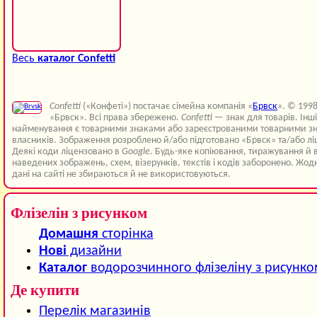
Весь
каталог Confetti
Confetti
(«Конфеті») постачає сімейна компанія «
Брвск
». © 199
«Брвск». Всі права збережено.
Confetti
— знак для товарів. Інш
найменування є товарними знаками або зареєстрованими товарними зн
власників. Зображення розроблено й/або підготовано «Брвск» та/або лі
Деякі коди ліцензовано в
Google
. Будь-яке копіювання, тиражування й 
наведених зображень, схем, візерунків, текстів і кодів заборонено. Жод
дані на сайті не збираються й не використовуються.
Флізелін з рисунком
Домашня
сторінка
Нові
дизайни
Каталог
водорозчинного флізеліну з рисунк
Де купити
Перелік магазинів