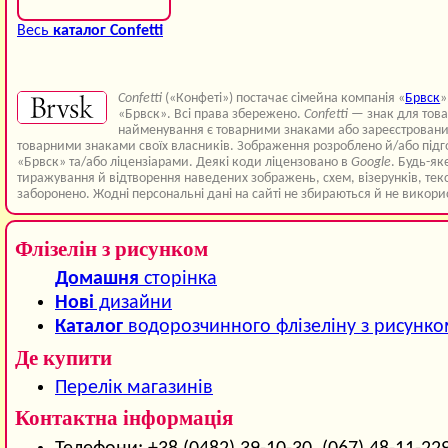
Весь
каталог Confetti
Confetti
(«Конфеті») постачає сімейна компанія «
Брвск
»
«Брвск». Всі права збережено.
Confetti
— знак для товар
найменування є товарними знаками або зареєстрован
товарними знаками своїх власників. Зображення розроблено й/або підг
«Брвск» та/або ліцензіарами. Деякі коди ліцензовано в
Google
. Будь-як
тиражування й відтворення наведених зображень, схем, візерунків, текст
заборонено. Жодні персональні дані на сайті не збираються й не викори
Флізелін з рисунком
Домашня
сторінка
Нові
дизайни
Каталог
водорозчинного флізеліну з рисунк
Де купити
Перелік магазинів
Контактна інформація