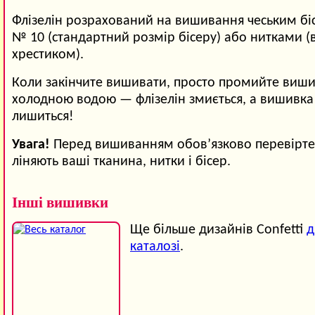
Флізелін розрахований на вишивання чеським б
№ 10 (стандартний розмір бісеру) або нитками 
хрестиком).
Коли закінчите вишивати, просто промийте виши
холодною водою — флізелін змиється, а вишивка
лишиться!
Увага!
Перед вишиванням обов’язково перевірте,
ліняють ваші тканина, нитки і бісер.
Інші вишивки
Ще більше дизайнів Confetti
д
каталозі
.