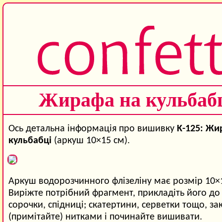
Жирафа на кульбаб
Ось детальна інформація про вишивку
K-125: Жи
кульбабці
(аркуш 10×15 см).
Аркуш водорозчинного флізеліну має розмір 10×
Виріжте потрібний фрагмент, прикладіть його до 
сорочки, спідниці; скатертини, серветки тощо, зак
(примітайте) нитками і починайте вишивати.