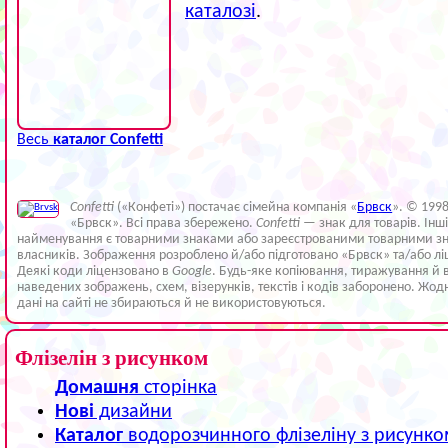
каталозі
.
Весь
каталог Confetti
Confetti
(«Конфеті») постачає сімейна компанія «
Брвск
». © 199
«Брвск». Всі права збережено.
Confetti
— знак для товарів. Інш
найменування є товарними знаками або зареєстрованими товарними зн
власників. Зображення розроблено й/або підготовано «Брвск» та/або лі
Деякі коди ліцензовано в
Google
. Будь-яке копіювання, тиражування й 
наведених зображень, схем, візерунків, текстів і кодів заборонено. Жод
дані на сайті не збираються й не використовуються.
Флізелін з рисунком
Домашня
сторінка
Нові
дизайни
Каталог
водорозчинного флізеліну з рисунк