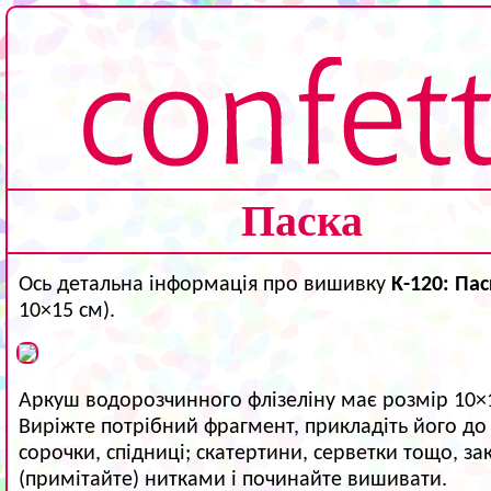
Паска
Ось детальна інформація про вишивку
K-120: Пас
10×15 см).
Аркуш водорозчинного флізеліну має розмір 10×
Виріжте потрібний фрагмент, прикладіть його до 
сорочки, спідниці; скатертини, серветки тощо, зак
(примітайте) нитками і починайте вишивати.