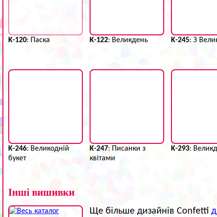
K-120
: Паска
K-122
: Великдень
K-245
: З Вел
K-246
: Великодній
K-247
: Писанки з
K-293
: Велик
букет
квітами
Інші вишивки
Ще більше дизайнів Confetti
д