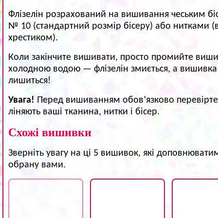
Флізелін розрахований на вишивання чеським б
№ 10 (стандартний розмір бісеру) або нитками 
хрестиком).
Коли закінчите вишивати, просто промийте виши
холодною водою — флізелін змиється, а вишивка
лишиться!
Увага!
Перед вишиванням обов’язково перевірте,
ліняють ваші тканина, нитки і бісер.
Схожі вишивки
Зверніть увагу на ці 5 вишивок, які доповнювати
обрану вами.